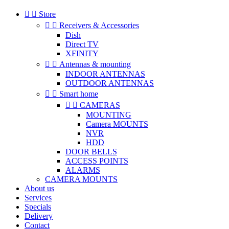


Store


Receivers & Accessories
Dish
Direct TV
XFINITY


Antennas & mounting
INDOOR ANTENNAS
OUTDOOR ANTENNAS


Smart home


CAMERAS
MOUNTING
Camera MOUNTS
NVR
HDD
DOOR BELLS
ACCESS POINTS
ALARMS
CAMERA MOUNTS
About us
Services
Specials
Delivery
Contact