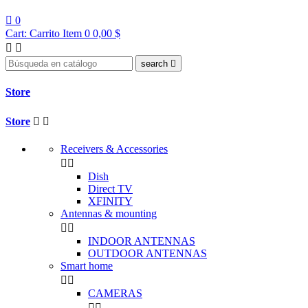

0
Cart:
Carrito
Item 0
0,00 $


search

Store
Store


Receivers & Accessories


Dish
Direct TV
XFINITY
Antennas & mounting


INDOOR ANTENNAS
OUTDOOR ANTENNAS
Smart home


CAMERAS

