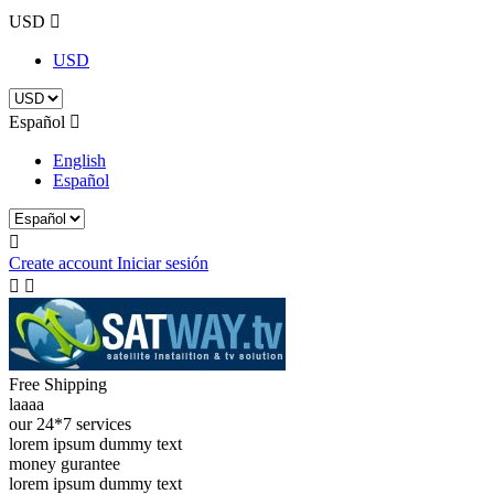
USD

USD
Español

English
Español

Create account
Iniciar sesión


Free Shipping
laaaa
our 24*7 services
lorem ipsum dummy text
money gurantee
lorem ipsum dummy text