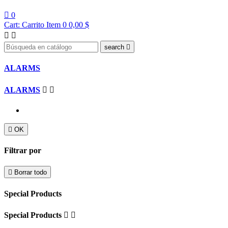

0
Cart:
Carrito
Item 0
0,00 $


search

ALARMS
ALARMS



OK
Filtrar por

Borrar todo
Special Products
Special Products

