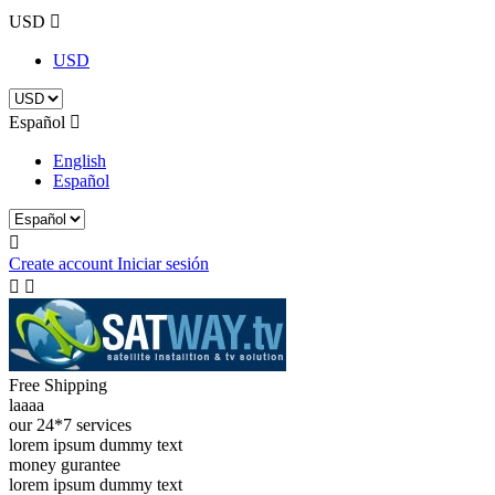
USD

USD
Español

English
Español

Create account
Iniciar sesión


Free Shipping
laaaa
our 24*7 services
lorem ipsum dummy text
money gurantee
lorem ipsum dummy text