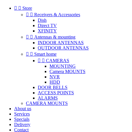


Store


Receivers & Accessories
Dish
Direct TV
XFINITY


Antennas & mounting
INDOOR ANTENNAS
OUTDOOR ANTENNAS


Smart home


CAMERAS
MOUNTING
Camera MOUNTS
NVR
HDD
DOOR BELLS
ACCESS POINTS
ALARMS
CAMERA MOUNTS
About us
Services
Specials
Delivery
Contact